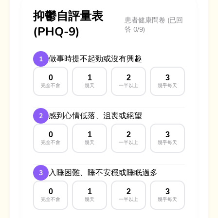
抑鬱自評量表
患者健康問卷 (已回
(PHQ-9)
答 0/9)
做事時提不起勁或沒有興趣
1
0
1
2
3
完全不會
幾天
一半以上
幾乎每天
感到心情低落、沮喪或絕望
2
0
1
2
3
完全不會
幾天
一半以上
幾乎每天
入睡困難、睡不安穩或睡眠過多
3
0
1
2
3
完全不會
幾天
一半以上
幾乎每天