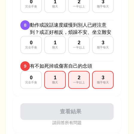
0
1
2
3
完全不會
幾天
一半以上
幾乎每天
動作或說話速度緩慢到別人已經注意
8
到？或正好相反，煩躁不安、坐立難安
0
1
2
3
完全不會
幾天
一半以上
幾乎每天
有不如死掉或傷害自己的念頭
9
0
1
2
3
完全不會
幾天
一半以上
幾乎每天
查看結果
請回答所有問題