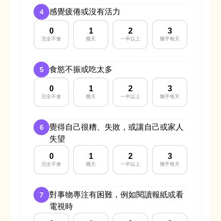
感覺疲倦或沒有活力
4
0
1
2
3
完全不會
幾天
一半以上
幾乎每天
食慾不振或吃太多
5
0
1
2
3
完全不會
幾天
一半以上
幾乎每天
覺得自己很糟、失敗，或讓自己或家人
6
失望
0
1
2
3
完全不會
幾天
一半以上
幾乎每天
對事物專注有困難，例如閱讀報紙或看
7
電視時