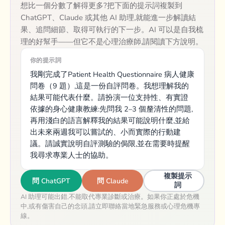
想比一個分數了解得更多?把下面的提示詞複製到
ChatGPT、Claude 或其他 AI 助理,就能進一步解讀結
果、追問細節、取得可執行的下一步。AI 可以是自我梳
理的好幫手——但它不是心理治療師,請閱讀下方說明。
你的提示詞
我剛完成了Patient Health Questionnaire 病人健康
問卷（9 題）,這是一份自評問卷。我想理解我的
結果可能代表什麼。請扮演一位支持性、有實證
依據的身心健康教練:先問我 2–3 個釐清性的問題,
再用淺白的語言解釋我的結果可能說明什麼,並給
出未來兩週我可以嘗試的、小而實際的行動建
議。請誠實說明自評測驗的侷限,並在需要時提醒
我尋求專業人士的協助。
複製提示
問 ChatGPT
問 Claude
詞
AI 助理可能出錯,不能取代專業診斷或治療。如果你正處於危機
中,或有傷害自己的念頭,請立即聯絡當地緊急服務或心理危機專
線。