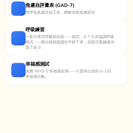
焦慮自評量表 (GAD-7)
標準化焦慮評估工具，瞭解你的焦慮狀況
呼吸練習
一套引導式呼吸節拍器——箱式、4-7-8 與協調呼吸
模式——幾分鐘就能讓你平靜下來，並顯示緊繃感消
退了多少。
幸福感測試
免費 WHO-5 幸福感自測——5 題得出你的 0–100
幸福感分數。