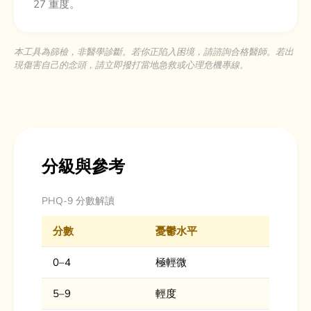
27 重度。
本工具為篩檢，非醫學診斷。若你正陷入困境，請諮詢合格醫師。若出
現傷害自己的念頭，請立即撥打當地急救或心理危機專線。
分級與參考
PHQ-9 分數解讀
分數
憂鬱水平
0–4
極輕微
5–9
輕度