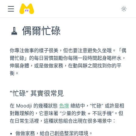
🧹 偶爾忙碌
你專注做事的樣子很美，但也要注意避免久坐哦。「偶
爾忙碌」的每日習慣鼓勵你每隔一段時間起身喝杯水，
伸展身體，或是做做家務，在動與靜之間找到你的平
衡。
“忙碌” 其實很常見
在 Moodji 的幾種狀態
色塊
總結中，“忙碌” 或許是相
對難理解的，它意味著 “少量的步數 + 不玩手機”。但
在日常生活裡，這種狀態組合出現在很多場景中：
做做家務，給自己創造整潔的環境。