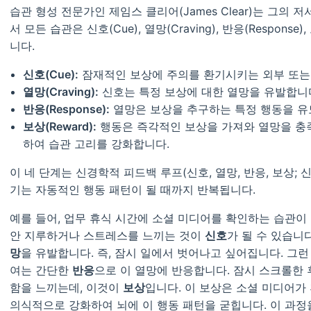
습관 형성 전문가인 제임스 클리어(James Clear)는 그의 저서 
서 모든 습관은 신호(Cue), 열망(Craving), 반응(Respons
니다.
신호(Cue):
잠재적인 보상에 주의를 환기시키는 외부 또는
열망(Craving):
신호는 특정 보상에 대한 열망을 유발합니
반응(Response):
열망은 보상을 추구하는 특정 행동을 유
보상(Reward):
행동은 즉각적인 보상을 가져와 열망을 충
하여 습관 고리를 강화합니다.
이 네 단계는 신경학적 피드백 루프(신호, 열망, 반응, 보상; 신호
기는 자동적인 행동 패턴이 될 때까지 반복됩니다.
예를 들어, 업무 휴식 시간에 소셜 미디어를 확인하는 습관이 
안 지루하거나 스트레스를 느끼는 것이
신호
가 될 수 있습니
망
을 유발합니다. 즉, 잠시 일에서 벗어나고 싶어집니다. 그런
여는 간단한
반응
으로 이 열망에 반응합니다. 잠시 스크롤한
함을 느끼는데, 이것이
보상
입니다. 이 보상은 소셜 미디어가
의식적으로 강화하여 뇌에 이 행동 패턴을 굳힙니다. 이 과정